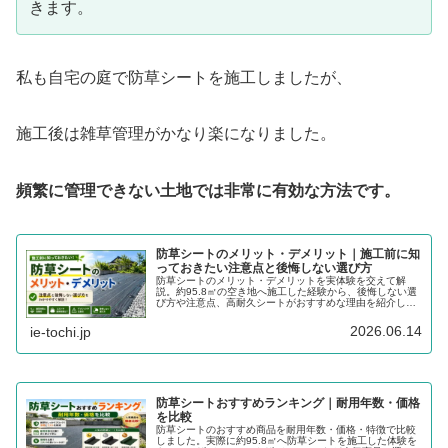
きます。
私も自宅の庭で防草シートを施工しましたが、
施工後は雑草管理がかなり楽になりました。
頻繁に管理できない土地では非常に有効な方法です。
防草シートのメリット・デメリット｜施工前に知
っておきたい注意点と後悔しない選び方
防草シートのメリット・デメリットを実体験を交えて解
説。約95.8㎡の空き地へ施工した経験から、後悔しない選
び方や注意点、高耐久シートがおすすめな理由を紹介しま
す。
2026.06.14
ie-tochi.jp
防草シートおすすめランキング｜耐用年数・価格
を比較
防草シートのおすすめ商品を耐用年数・価格・特徴で比較
しました。実際に約95.8㎡へ防草シートを施工した体験を