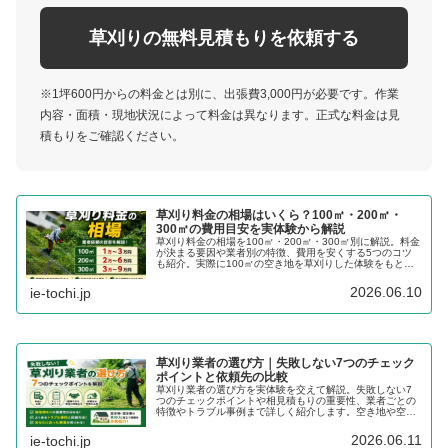
草刈りの無料見積もりを依頼する
※1坪600円からの料金とは別に、出張費3,000円が必要です。作業
内容・面積・現地状況によって料金は異なります。正式な料金は見
積もりをご確認ください。
草刈り料金の相場はいくら？100㎡・200㎡・
300㎡の費用目安を実体験から解説
草刈り料金の相場を100㎡・200㎡・300㎡別に解説。料金
が決まる要因や業者別の特徴、費用を安くする5つのコツ
も紹介。実際に100㎡の空き地を草刈りした体験をもとに
解説します。
2026.06.10
ie-tochi.jp
草刈り業者の選び方｜失敗しない7つのチェック
ポイントと依頼先の比較
草刈り業者の選び方を実体験を交えて解説。失敗しない7
つのチェックポイントや相見積もりの重要性、業者ごとの
特徴やトラブル事例まで詳しく紹介します。空き地や空き
家の草刈りを依頼する方必見です。
2026.06.11
ie-tochi.jp