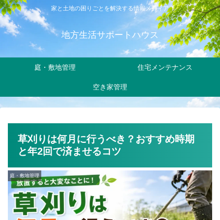
家と土地の困りごとを解決する情報メディア
地方生活サポートハウス
庭・敷地管理
住宅メンテナンス
空き家管理
草刈りは何月に行うべき？おすすめ時期
と年2回で済ませるコツ
庭・敷地管理